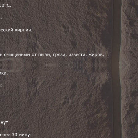
00°С.
:
ческий кирпич.
 очищенным от пыли, грязи, извести, жиров,
рки.
:
инут
менее 30 минут