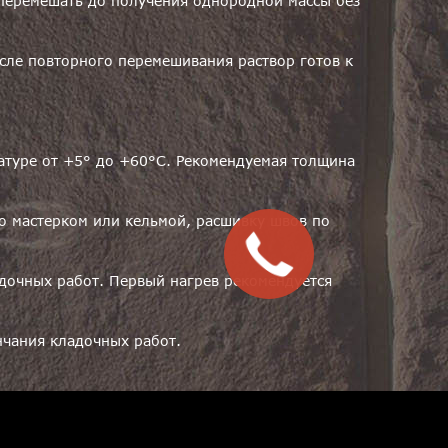
 перемешать до получения однородной массы без
осле повторного перемешивания раствор готов к
атуре от +5° до +60°С. Рекомендуемая толщина
о мастерком или кельмой, расшивку швов по
адочных работ. Первый нагрев рекомендуется
нчания кладочных работ.