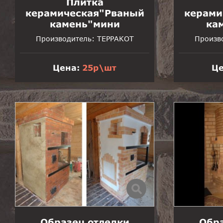
Плитка
керамическая"Рваный
керами
камень"мини
ка
Производитель:
ТЕРРАКОТ
Произв
Цена:
25р\шт
Це
Образец отделки
Обра