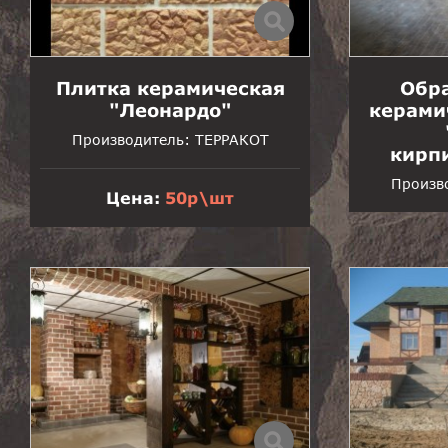
Плитка керамическая
Обра
"Леонардо"
керами
Производитель:
ТЕРРАКОТ
кирп
Произв
Цена:
50р\шт