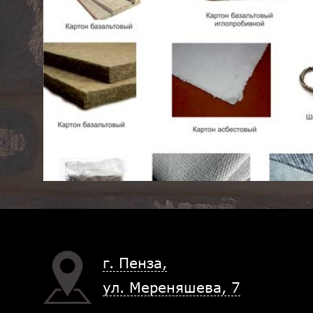
г. Пенза,
ул. Мереняшева, 7